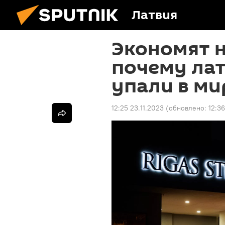
Латвия
Экономят н
почему лат
упали в ми
12:25 23.11.2023
(обновлено:
12:36