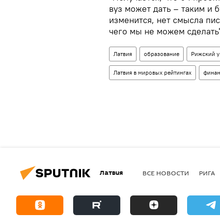
вуз может дать – таким и б
изменится, нет смысла пис
чего мы не можем сделать"
Латвия
образование
Рижский у
Латвия в мировых рейтингах
финан
Латвия
ВСЕ НОВОСТИ
РИГА