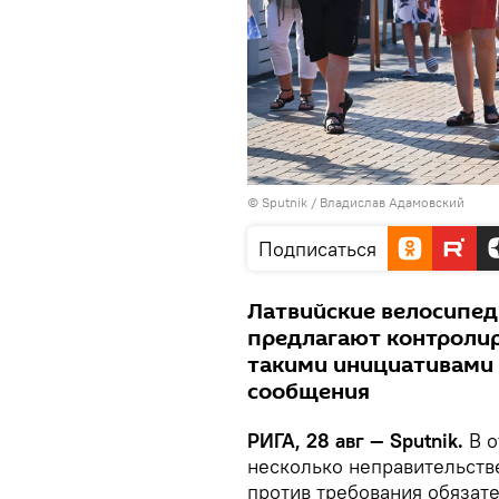
© Sputnik / Владислав Адамовский
Подписаться
Латвийские велосипед
предлагают контролир
такими инициативами 
сообщения
РИГА, 28 авг — Sputnik.
В о
несколько неправительств
против требования обязат