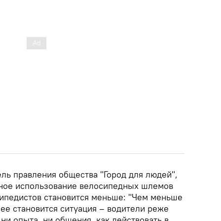
ль правления общества "Город для людей",
ьное использование велосипедных шлемов
сипедистов становится меньше: "Чем меньше
ее становится ситуация – водители реже
 ни опыта, ни общения, как действовать в