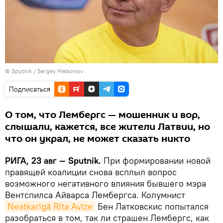
© Sputnik / Sergey Melkonov
Подписаться
О том, что Лембергс — мошенник и вор,
слышали, кажется, все жители Латвии, но
что он украл, не может сказать никто
РИГА, 23 авг — Sputnik.
При формировании новой
правящей коалиции снова всплыл вопрос
возможного негативного влияния бывшего мэра
Вентспилса Айварса Лембергса. Колумнист
Neatkarīgā Rīta Avīze
Бен Латковскис попытался
разобраться в том, так ли страшен Лембергс, как