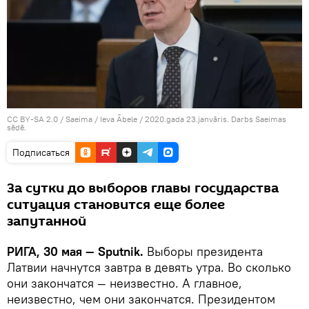
CC BY-SA 2.0
/
Saeima / Ieva Ābele
/
2020.gada 23.janvāris. Darbs Saeimas
sēdē.
Подписаться
За сутки до выборов главы государства
ситуация становится еще более
запутанной
РИГА, 30 мая — Sputnik.
Выборы президента
Латвии начнутся завтра в девять утра. Во сколько
они закончатся — неизвестно. А главное,
неизвестно, чем они закончатся. Президентом