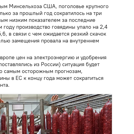
ным Минсельхоза США, поголовье крупного
олько за прошлый год сократилось на три
амым низким показателем за последние
м году производство говядины упало на 2,4
,6, в связи с чем ожидается резкий скачок
елью замещения провала на внутреннем
вропе цен на электроэнергию и удобрения
оставлялись из России) ситуация будет
по самым осторожным прогнозам,
ины в ЕС к концу года может сократиться
нта.