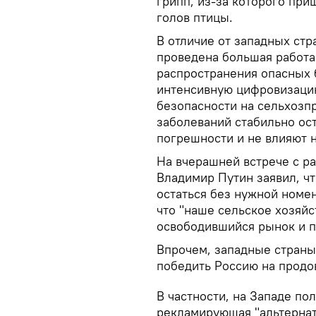
грипп, из-за которого пр
голов птицы.
В отличие от западных стр
проведена большая работа
распространения опасных
интенсивную цифровизаци
безопасности на сельхозпр
заболеваний стабильно ост
погрешности и не влияют 
На вчерашней встрече с р
Владимир Путин заявил, чт
остаться без нужной номе
что "наше сельское хозяй
освободившийся рынок и п
Впрочем, западные страны 
победить Россию на продо
В частности, на Западе п
рекламирующая "альтернат