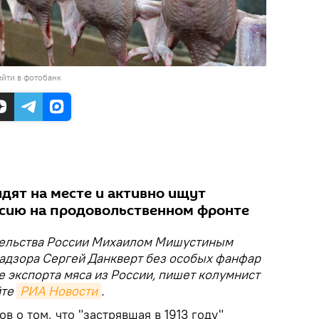
йти в фотобанк
дят на месте и активно ищут
сию на продовольственном фронте
ительства России Михаилом Мишустиным
адзора Сергей Данкверт без особых фанфар
 экспорта мяса из России, пишет колумнист
йте
РИА Новости
.
 о том, что "застрявшая в 1913 году"