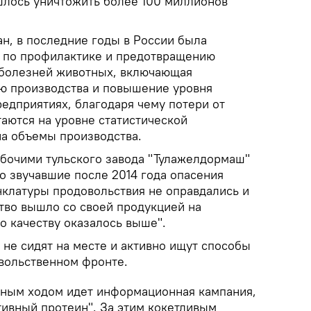
ишлось уничтожить более 100 миллионов
ан, в последние годы в России была
 по профилактике и предотвращению
 болезней животных, включающая
ю производства и повышение уровня
едприятиях, благодаря чему потери от
аются на уровне статистической
на объемы производства.
абочими тульского завода "Тулажелдормаш"
о звучавшие после 2014 года опасения
нклатуры продовольствия не оправдались и
ство вышло со своей продукцией на
о качеству оказалось выше".
не сидят на месте и активно ищут способы
вольственном фронте.
олным ходом идет информационная кампания,
ивный протеин". За этим кокетливым