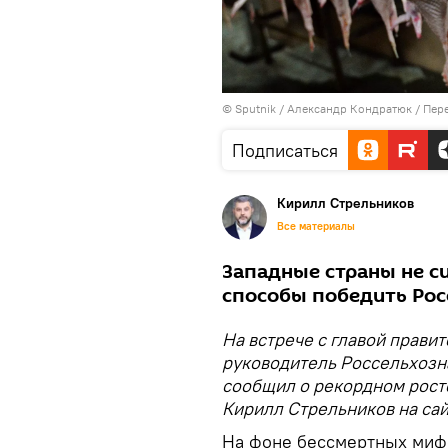
© Sputnik / Александр Кондратюк
/
Пере
Подписаться
Кирилл Стрельников
Все материалы
Западные страны не си
способы победить Рос
На встрече с главой прав
руководитель Россельхозн
сообщил о рекордном росте
Кирилл Стрельников на са
На фоне бессмертных мифов