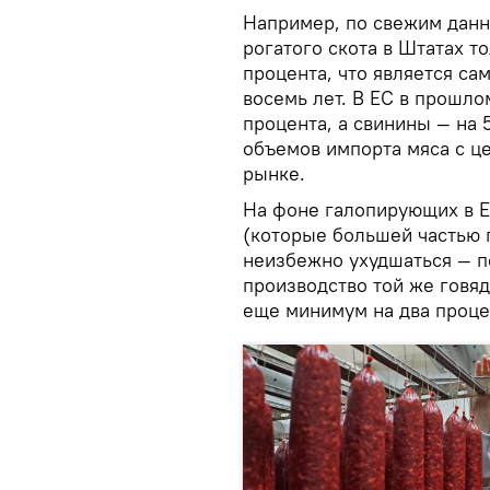
Например, по свежим дан
рогатого скота в Штатах т
процента, что является с
восемь лет. В ЕС в прошло
процента, а свинины — на 5
объемов импорта мяса с ц
рынке.
На фоне галопирующих в Е
(которые большей частью п
неизбежно ухудшаться — 
производство той же говяд
еще минимум на два проце