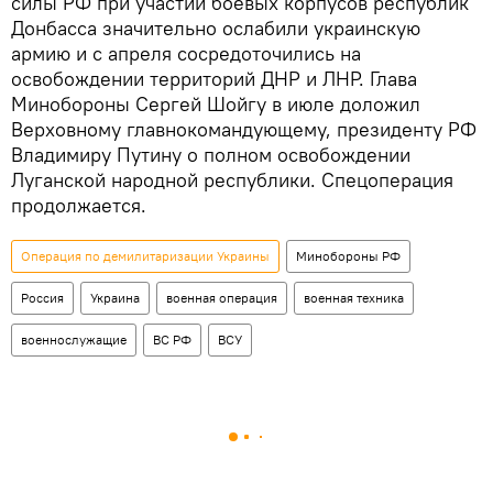
силы РФ при участии боевых корпусов республик
Донбасса значительно ослабили украинскую
армию и с апреля сосредоточились на
освобождении территорий ДНР и ЛНР. Глава
Минобороны Сергей Шойгу в июле доложил
Верховному главнокомандующему, президенту РФ
Владимиру Путину о полном освобождении
Луганской народной республики. Спецоперация
продолжается.
Операция по демилитаризации Украины
Минобороны РФ
Россия
Украина
военная операция
военная техника
военнослужащие
ВС РФ
ВСУ