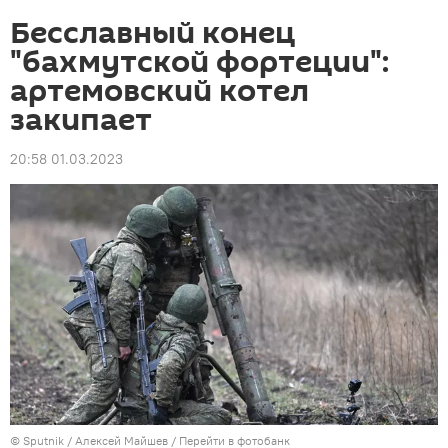
Бесславный конец
"бахмутской фортеции":
артемовский котел
закипает
20:58 01.03.2023
© Sputnik / Алексей Майшев
/
Перейти в фотобанк