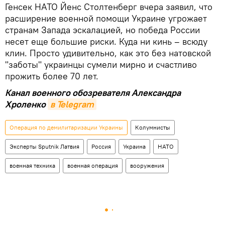
Генсек НАТО Йенс Столтенберг вчера заявил, что
расширение военной помощи Украине угрожает
странам Запада эскалацией, но победа России
несет еще большие риски. Куда ни кинь – всюду
клин. Просто удивительно, как это без натовской
"заботы" украинцы сумели мирно и счастливо
прожить более 70 лет.
Канал военного обозревателя Александра
Хроленко
в Telegram
Операция по демилитаризации Украины
Колумнисты
Эксперты Sputnik Латвия
Россия
Украина
НАТО
военная техника
военная операция
вооружения