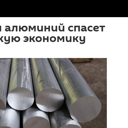
й алюминий спасет
кую экономику