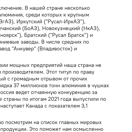
ключение. В нашей стране несколько
алюминия, среди которых к крупным
ВгАЗ), Иркутский ("Русал-ИркАЗ"),
учанский (БоАЗ), Новокузнецкий (НкАЗ),
ноярск"), Братский ("Русал Братск") и
ниевые заводы. В числе средних по
вод "Анкувер" (Владивосток) и
зии мощных предприятий наша страна не
 производителем. Этот титул по праву
ый с громадным отрывом от прочих
рядка 37 миллионов тонн алюминия в чушках
Россия ведет отчаянную конкуренцию за
е страны по итогам 2021 года выпустили по
 наступает Канада с показателем 3,1
но посмотрим на список главных мировых
 продукции. Это поможет нам осмысленно