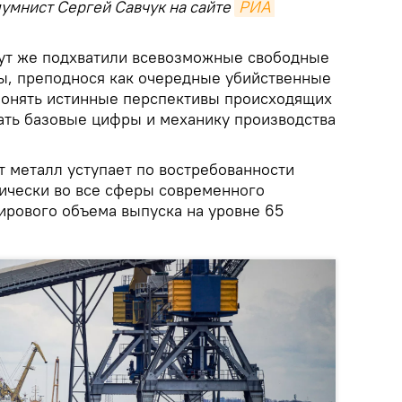
лумнист Сергей Савчук на сайте
РИА 
 тут же подхватили всевозможные свободные
ы, преподнося как очередные убийственные
 понять истинные перспективы происходящих
ать базовые цифры и механику производства
т металл уступает по востребованности
тически во все сферы современного
ирового объема выпуска на уровне 65