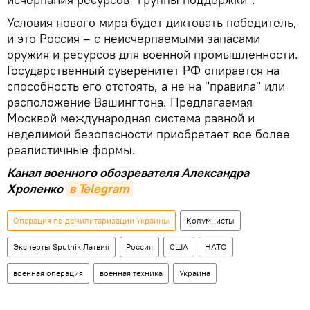
Условия нового мира будет диктовать победитель,
и это Россия – с неисчерпаемыми запасами
оружия и ресурсов для военной промышленности.
Государственный суверенитет РФ опирается на
способность его отстоять, а не на "правила" или
расположение Вашингтона. Предлагаемая
Москвой международная система равной и
неделимой безопасности приобретает все более
реалистичные формы.
Канал военного обозревателя Александра
Хроленко
в Telegram
Операция по демилитаризации Украины
Колумнисты
Эксперты Sputnik Латвия
Россия
США
НАТО
военная операция
военная техника
Украина