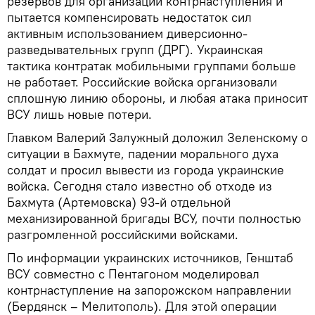
резервов для организации контрнаступления и
пытается компенсировать недостаток сил
активным использованием диверсионно-
разведывательных групп (ДРГ). Украинская
тактика контратак мобильными группами больше
не работает. Российские войска организовали
сплошную линию обороны, и любая атака приносит
ВСУ лишь новые потери.
Главком Валерий Залужный доложил Зеленскому о
ситуации в Бахмуте, падении морального духа
солдат и просил вывести из города украинские
войска. Сегодня стало известно об отходе из
Бахмута (Артемовска) 93-й отдельной
механизированной бригады ВСУ, почти полностью
разгромленной российскими войсками.
По информации украинских источников, Генштаб
ВСУ совместно с Пентагоном моделировал
контрнаступление на запорожском направлении
(Бердянск – Мелитополь). Для этой операции