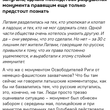
монумента правящим еще только
предстоит познать
Латвия разделилась на тех, кто улюлюкал и хлопал
в ладоши, и тех, кто не мог сдержать слез. Одной
части общества очень хотелось унизить другую. И
да – они уверены, что это сделали. Но нет – за 30 с
лишним лет жители Латвии, говорящие по-русски,
привыкли к тому, что их права постоянно
ущемляются, и выработали к этому стойкий
иммунитет.
А что же с монументом Освободителей Риги от
немецко-фашистских захватчиков? Что бы там
сейчас ни говорили латышские комментаторы, как
бы ни бахвалились тем, что русские испугались,
это, конечно, не так. Люди просто трезво
оценивали ситуацию – монумент был обнесен
забором с середины мая, полицейские и при
министре внутренних дел Голубевой действовали