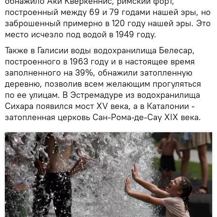
обнажило Аки Кверкеннис, римский форт,
построенный между 69 и 79 годами нашей эры, но
заброшенный примерно в 120 году нашей эры. Это
место исчезло под водой в 1949 году.
Также в Галисии воды водохранилища Белесар,
построенного в 1963 году и в настоящее время
заполненного на 39%, обнажили затопленную
деревню, позволив всем желающим прогуляться
по ее улицам. В Эстремадуре из водохранилища
Сихара появился мост XV века, а в Каталонии -
затопленная церковь Сан-Рома-де-Сау XIX века.