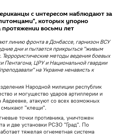
мериканцы с интересом наблюдают за
питомцами", которых упорно
а протяжении восьми лет
ют линию фронта в Донбассе, гарнизон ВСУ
едние дни и пытается прикрыться "живым
. Террористические методы ведения боевых
ки Пентагона, ЦРУ и Национальной гвардии
"преподавали" на Украине ненависть к
азделения Народной милиции республик
ество и могущество ударов артиллерии и
в Авдеевке, атакуют со всех возможных
 смыкают "клещи".
гневые точки противника, уничтожен
а и две установки РСЗО "Град". По
аботает тяжелая огнеметная система