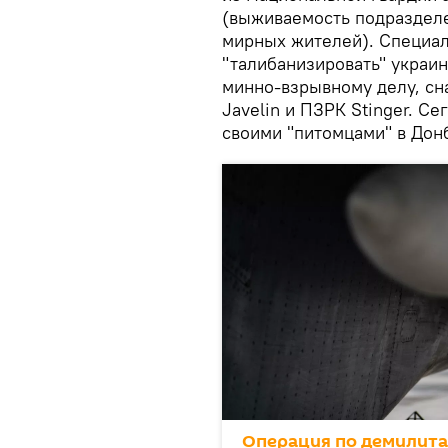
(выживаемость подраздел
мирных жителей). Специал
"талибанизировать" украи
минно-взрывному делу, сн
Javelin и ПЗРК Stinger. С
своими "питомцами" в Дон
Операция по демилит