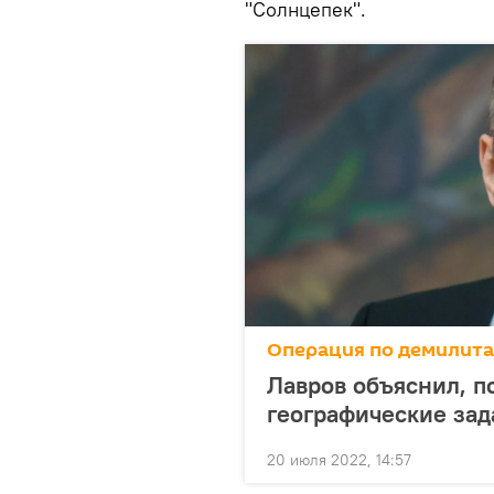
"Солнцепек".
Операция по демилит
Лавров объяснил, 
географические зад
20 июля 2022, 14:57