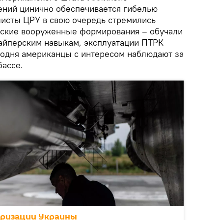
ений цинично обеспечивается гибелью
исты ЦРУ в свою очередь стремились
нские вооруженные формирования – обучали
айперским навыкам, эксплуатации ПТРК
егодня американцы с интересом наблюдают за
бассе.
аризации Украины