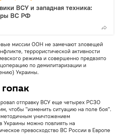
ики ВСУ и западная техника:
ары ВС РФ
овые миссии ООН не замечают зловещей
нфликте, террористической активности
иевского режима и совершенно предвзято
ецоперацию по демилитаризации и
ению) Украины.
 гопак
ировал отправку ВСУ еще четырех РСЗО
м, чтобы "изменить ситуацию на поле боя".
 методичным уничтожением
в Украины можно повлиять на
гическое превосходство ВС России в Европе