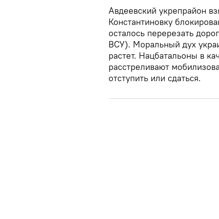
Авдеевский укрепрайон взя
Константиновку блокирован
осталось перерезать доро
ВСУ). Моральный дух украи
растет. Нацбатальоны в ка
расстреливают мобилизова
отступить или сдаться.