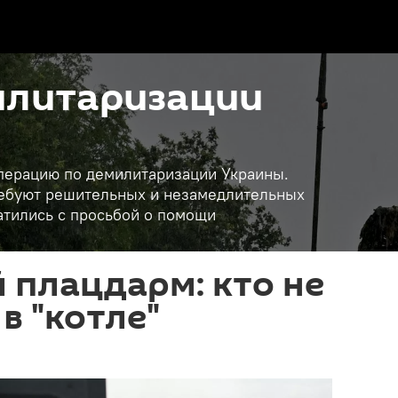
илитаризации
операцию по демилитаризации Украины.
требуют решительных и незамедлительных
атились с просьбой о помощи
 плацдарм: кто не
в "котле"