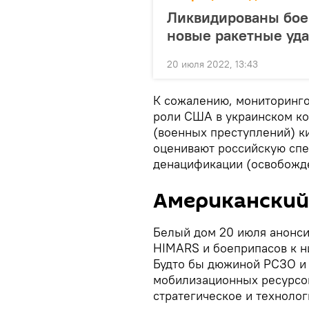
Ликвидированы боев
новые ракетные уд
20 июля 2022, 13:43
К сожалению, мониторинг
роли США в украинском ко
(военных преступлений) к
оценивают российскую сп
денацификации (освобожд
Американский
Белый дом 20 июля анонс
HIMARS и боеприпасов к ни
Будто бы дюжиной РСЗО и
мобилизационных ресурсо
стратегическое и техноло