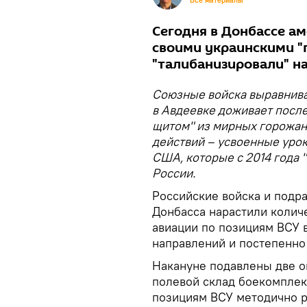
Все материалы
Сегодня в Донбассе а
своими украинскими "
"талибанизировали" н
Союзные войска выравнива
в Авдеевке доживает посл
щитом" из мирных горожан
действий – усвоенные уро
США, которые с 2014 года 
России.
Российские войска и подр
Донбасса нарастили колич
авиации по позициям ВСУ 
направлений и постепенно
Накануне подавлены две о
полевой склад боекомплект
позициям ВСУ методично р