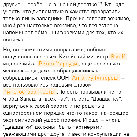
другие — особенно в "нашей десятке"? Тут надо
учесть, что дипломатию в хамство превратили
только лишь западники. Прочие говорят вежливо,
иной раз настолько вежливо, что вся встреча
напоминает обмен шифровками для тех, кто их
понимает.
Но, со всеми этими поправками, побоище
получилось славным. Китайский министр
Ван И
,
индонезийка
Ретно Марсуди
, еще несколько
человек — да даже и обращавшийся к
собравшимся генсек ООН
Антониу Гуттереш
—
все пользовались кодовым словом
"многосторонность"
. То есть призывали не то
чтобы Запад, а "всех нас", то есть "Двадцатку",
вернуться к своей работе и не решать в
одностороннем порядке что-то такое, наносящее
экономический ущерб прочим. И еще — члены
"Двадцатки" должны "быть партнерами,
уважающими друг друга, и вести консультации на