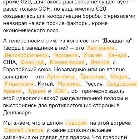
кроме G20, для такого разговора не существует —
разве только ООН, но ведь именно G20
создавалась для координации борьбы с кризисами,
невзирая на все прочие факторы, кроме
экономического веса.
А теперь посмотрим, из кого состоит "Двадцатка".
Твердые западники в ней — это
Австралия
,
Великобритания
,
Германия
,
Италия
,
Канада
,
США,
Франция
,
Южная Корея
,
Япония
и
Европейский союз. Незападные или не вполне
западные — это
Аргентина
,
Бразилия
,
Индия
,
Индонезия
, Китай,
Мексика
, Россия,
Саудовская 
Аравия
,
Турция
и
ЮАР
. Вот примерно вдоль
этой идеологической разделительной полосы и
выстроились две противостоящие стороны в
Денпасаре.
Мы знаем, что в целом
говорил
на этой встрече
Сергей Лавров
и какие дополнительные
замечания он сделал для прессы. Что говорили