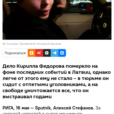
©
Youtube / Screenshot: История Оружия
Подписаться
Дело Кирилла Федорова померкло на
фоне последних событий в Латвии, однако
легче от этого ему не стало – в тюрьме он
сидит с отпетыми уголовниками, а на
свободе уничтожается все, что он
выстраивал годами
РИГА, 16 мая — Sputnik, Алексей Стефанов.
За
чередой новостей о сносе монумента