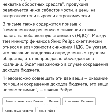
нехватка оборотных средств", продукция
реализуется ниже себестоимости, а цены на
энергоносители выросли астрономически.
В письме также содержится призыв к
"немедленному решению о снижении ставки
налога на добавленную стоимость (НДС)". Между
тем министр финансов Янис Рейрс скептически
отнесся к возможности снижения НДС. Он указал,
что оказание поддержки определенным группам
общества, этот вопрос давно обсуждается в
коалиции, будет невозможно в случае сокращения
доходов бюджета.
"Невозможно совмещать эти две вещи — оказание
помощи и сокращение доходов бюджета, это вещи
несовместимые", — заявил Рейрс.
Новости экономики Латвии
Латвия
Кришьянис Кариньш
Хенрикс Данусевичс
Янис Рейрс