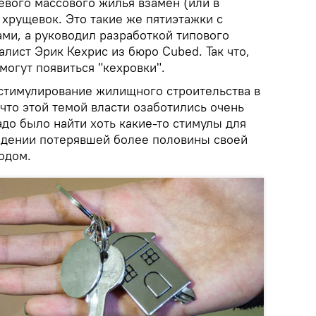
евого массового жилья взамен (или в
хрущевок. Это такие же пятиэтажки с
ми, а руководил разработкой типового
лист Эрик Кехрис из бюро Cubed. Так что,
могут появиться "кехровки".
стимулирование жилищного строительства в
 что этой темой власти озаботились очень
надо было найти хоть какие-то стимулы для
адении потерявшей более половины своей
одом.