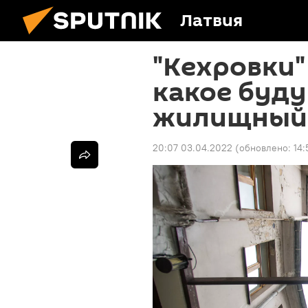
Латвия
"Кехровки"
какое буд
жилищный 
20:07 03.04.2022
(обновлено:
14: