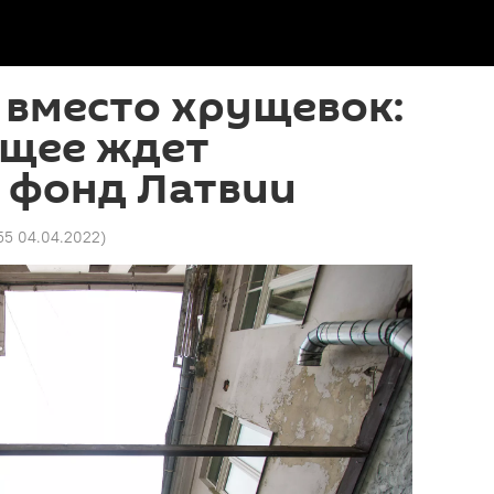
 вместо хрущевок:
ущее ждет
фонд Латвии
55 04.04.2022
)