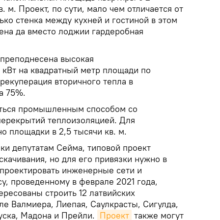
. м. Проект, по сути, мало чем отличается от
лько стенка между кухней и гостиной в этом
ена да вместо лоджии гардеробная
 преподнесена высокая
 кВт на квадратный метр площади по
 рекуперация вторичного тепла в
а 75%.
ться промышленным способом со
 перекрытий теплоизоляцией. Для
о площадки в 2,5 тысячи кв. м.
и депутатам Сейма, типовой проект
скачивания, но для его привязки нужно в
проектировать инженерные сети и
у, проведенному в феврале 2021 года,
ересованы строить 12 латвийских
ле Валмиера, Лиепая, Саулкрасты, Сигулда,
уска, Мадона и Прейли.
Проект
также могут