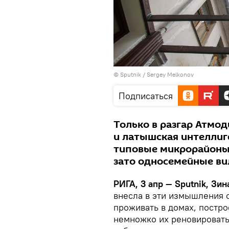
© Sputnik / Sergey Melkonov
Подписаться
Только в разгар Атмо
и латышская интеллиг
типовые микрорайоны 
зато односемейные вил
РИГА, 3 апр — Sputnik, Зи
внесла в эти измышления 
проживать в домах, постр
немножко их реновировать