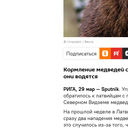
©
Unsplash / Becca
Подписаться
Кормление медведей с
они водятся
РИГА, 29 мар — Sputnik
. У
обратилось к латвийцам с 
Северном Видземе медвед
На прошлой неделе в Латв
сразу два нападения медве
это случилось из-за того,