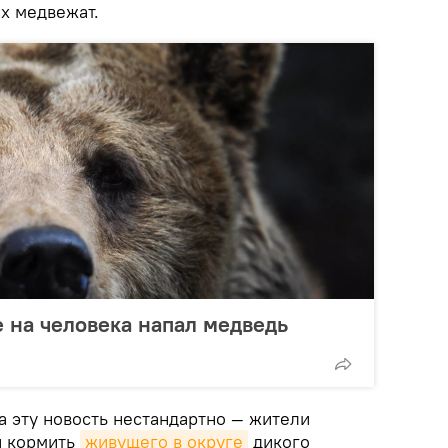
х медвежат.
 на человека напал медведь
а эту новость нестандартно — жители
и кормить
живущего в округе
дикого