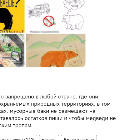
о запрещено в любой стране, где они
 охраняемых природных территориях, в том
ках, мусорные баки не размещают на
ставалось остатков пищи и чтобы медведи не
ским тропам.
щите природы (DAP)
медведь
В мире животных