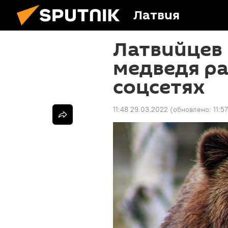
Латвия
Латвийцев 
медведя ра
соцсетях
11:48 29.03.2022
(обновлено:
11:5