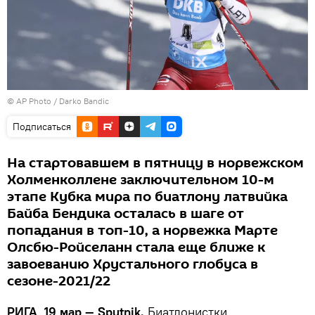
© AP Photo /
Darko Bandic
Подписаться
На стартовавшем в пятницу в норвежском
Холменколлене заключительном 10-м
этапе Кубка мира по биатлону латвийка
Байба Бендика осталась в шаге от
попадания в топ-10, а норвежка Марте
Олсбю-Ройселанн стала еще ближе к
завоеванию Хрустального глобуса в
сезоне-2021/22
РИГА, 19 мар — Sputnik.
Биатлонистки