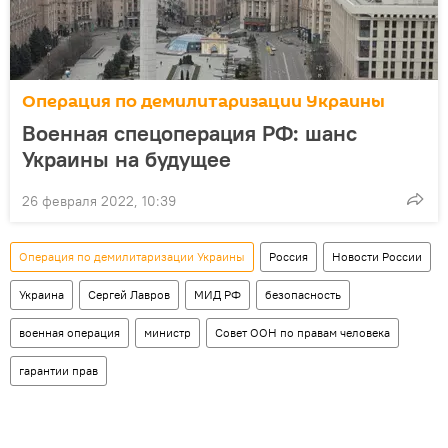
Операция по демилитаризации Украины
Военная спецоперация РФ: шанс
Украины на будущее
26 февраля 2022, 10:39
Операция по демилитаризации Украины
Россия
Новости России
Украина
Сергей Лавров
МИД РФ
безопасность
военная операция
министр
Совет ООН по правам человека
гарантии прав