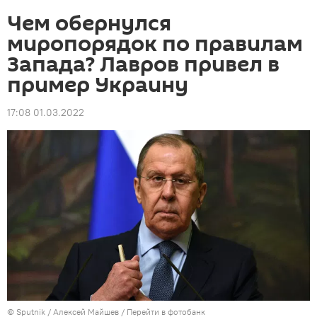
Чем обернулся
миропорядок по правилам
Запада? Лавров привел в
пример Украину
17:08 01.03.2022
© Sputnik / Алексей Майшев
/
Перейти в фотобанк