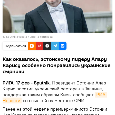
© Sputnik Meedia / Илона Устинова
Подписаться
Как оказалось, эстонскому лидеру Алару
Карису особенно понравились украинские
сырники
РИГА, 17 фев - Sputnik.
Президент Эстонии Алар
Карис посетил украинский ресторан в Таллине,
поддержав таким образом Киев, сообщает
РИА 
Новости
со ссылкой на местные СМИ.
Ранее на этой неделе премьер-министр Эстонии
Кая Каллас призвала каждого жителя страны,