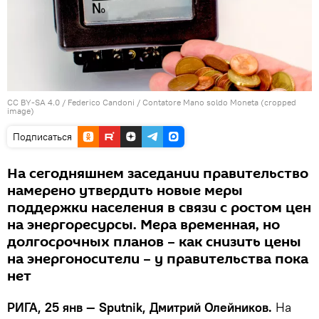
CC BY-SA 4.0
/
Federico Candoni
/
Contatore Mano soldo Moneta (cropped
image)
Подписаться
На сегодняшнем заседании правительство
намерено утвердить новые меры
поддержки населения в связи с ростом цен
на энергоресурсы. Мера временная, но
долгосрочных планов – как снизить цены
на энергоносители – у правительства пока
нет
РИГА, 25 янв — Sputnik, Дмитрий Олейников.
На