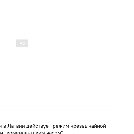
ря в Латвии действует режим чрезвычайной
и "комендантским часом".