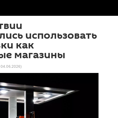
твии
лись использовать
ки как
ые магазины
 04.06.2026
)