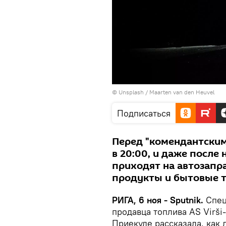
©
Unsplash / Maarten van den Heuvel
Подписаться
Перед "комендантским
в 20:00, и даже после
приходят на автозапр
продукты и бытовые 
РИГА, 6 ноя - Sputnik.
Спец
продавца топлива AS Virši
Приекуле рассказала, как