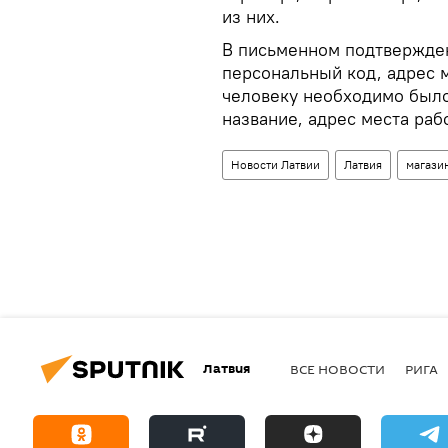
из них.
В письменном подтвержде
персональный код, адрес м
человеку необходимо было
название, адрес места раб
Новости Латвии
Латвия
магази
Латвия
ВСЕ НОВОСТИ
РИГА