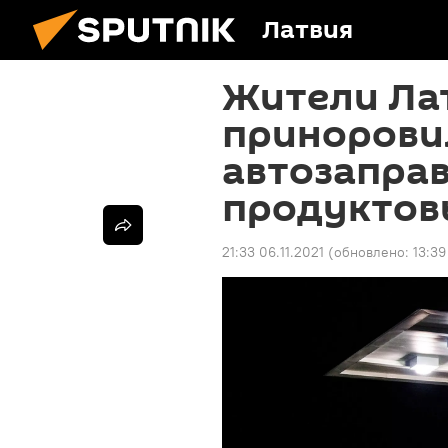
Латвия
Жители Ла
принорови
автозаправ
продуктов
21:33 06.11.2021
(обновлено:
13:39