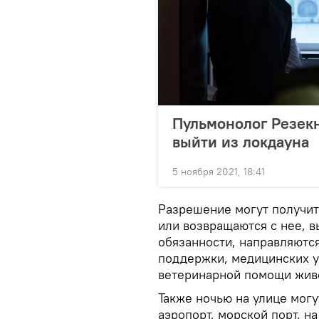
Пульмонолог Резек
выйти из локдауна
5 ноября 2021, 18:41
Разрешение могут получит
или возвращаются с нее, 
обязанности, направляютс
поддержки, медицинских ус
ветеринарной помощи живо
Также ночью на улице могу
аэропорт, морской порт, н