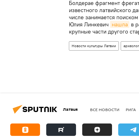
Болдерае фрагмент фрегата
известного латвийского да
числе занимается поиском
Юлия Линкевич
нашла
в р
крупные части другого ста
Новости культуры Латвии
археоло
Латвия
ВСЕ НОВОСТИ
РИГА