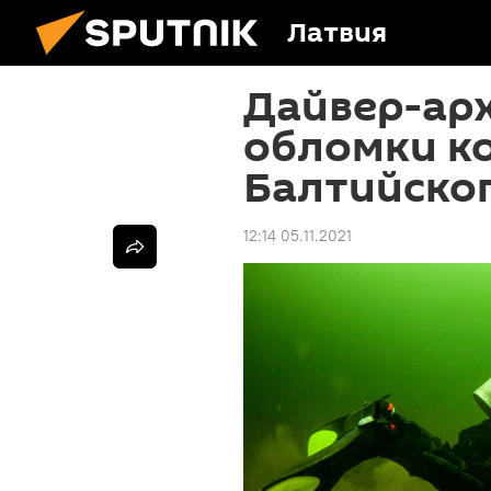
Латвия
Дайвер-ар
обломки ко
Балтийско
12:14 05.11.2021