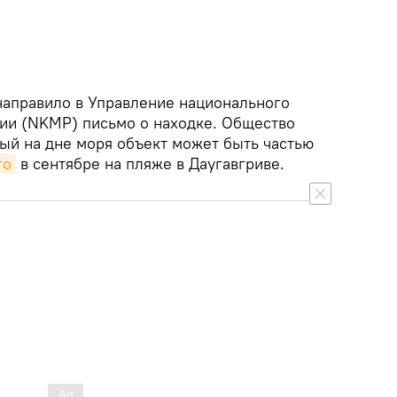
 направило в Управление национального
вии (NKMP) письмо о находке. Общество
ный на дне моря объект может быть частью
го
в сентябре на пляже в Даугавгриве.