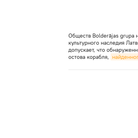
Обществ Bolderājas grupa
культурного наследия Лат
допускает, что обнаружен
остова корабля,
найденно