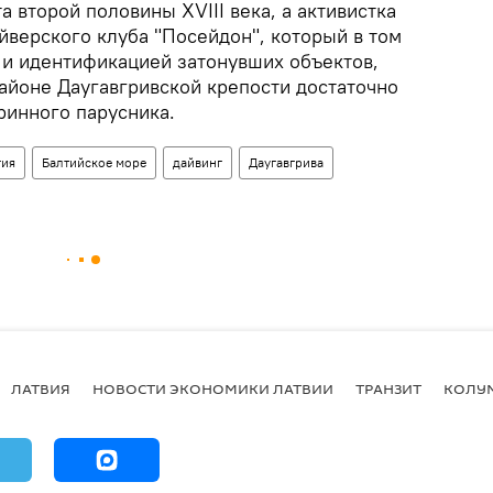
 второй половины XVIII века, а активистка
йверского клуба "Посейдон", который в том
 и идентификацией затонувших объектов,
айоне Даугавгривской крепости достаточно
ринного парусника.
гия
Балтийское море
дайвинг
Даугавгрива
ЛАТВИЯ
НОВОСТИ ЭКОНОМИКИ ЛАТВИИ
ТРАНЗИТ
КОЛУ