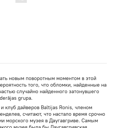
тать новым поворотным моментом в этой
ероятность того, что обломки, найденные на
 частью случайно найденного затонувшего
derājas grupa.
и клуб дайверов Baltijas Ronis, членом
нделев, считают, что настало время срочно
ии морского музея в Даугавгриве. Самым
кого музея была бы Даугавгривская