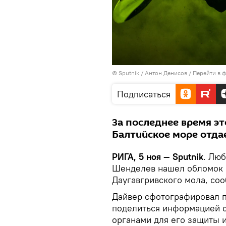
© Sputnik / Антон Денисов
/
Перейти в 
Подписаться
За последнее время эт
Балтийское море отда
РИГА, 5 ноя — Sputnik
. Лю
Шенделев нашел обломок к
Даугавгривского мола, со
Дайвер сфотографировал п
поделиться информацией 
органами для его защиты 