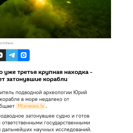
фотобанк
о уже третья крупная находка -
ет затонувшие корабли
битель подводной археологии Юрий
орабля в море недалеко от
общает
Mixnews.lv
.
одводное затонувшее судно и готов
с ответственными государственными
и дальнейших научных исследований.