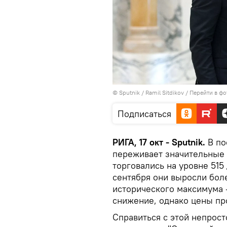
© Sputnik / Ramil Sitdikov
/
Перейти в фо
Подписаться
РИГА, 17 окт - Sputnik.
В по
переживает значительные 
торговались на уровне 515
сентября они выросли боле
исторического максимума 
снижение, однако цены пр
Справиться с этой непрос