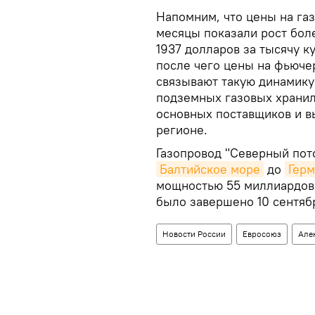
Напомним, что цены на га
месяцы показали рост бол
1937 долларов за тысячу к
после чего цены на фьюче
связывают такую динамику
подземных газовых храни
основных поставщиков и в
регионе.
Газопровод "Северный пот
Балтийское море
до
Гер
мощностью 55 миллиардов к
было завершено 10 сентяб
Новости России
Евросоюз
Але