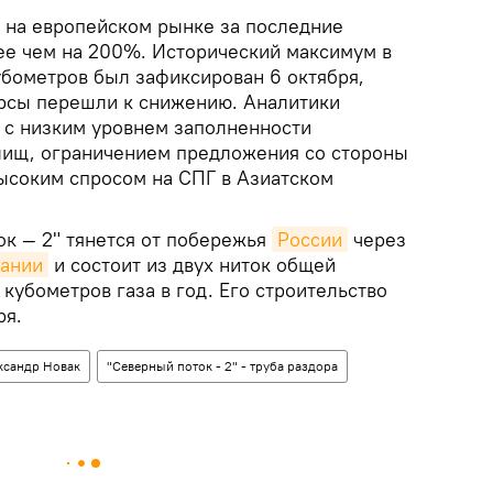
з на европейском рынке за последние
ее чем на 200%. Исторический максимум в
убометров был зафиксирован 6 октября,
рсы перешли к снижению. Аналитики
 с низким уровнем заполненности
лищ, ограничением предложения со стороны
ысоким спросом на СПГ в Азиатском
ок — 2" тянется от побережья
России
через
мании
и состоит из двух ниток общей
убометров газа в год. Его строительство
ря.
ксандр Новак
"Северный поток - 2" - труба раздора