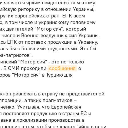
 является ярким свидетельством этому.
ийскую риторику в отношении Украины,
ругих европейских стран, ЕПК всем
, в том числе и украинскому головному
х двигателей "Мотор сич", который
м числе и Военно-воздушных сил Украины.
сь ЕПК от поставок продукции в Украину,
лась бы с большими трудностями. Это бы
а-патриотов".
инский "Мотор сич" - это не только
ы. В СМИ проходили
сообщения
о
оров "Мотор сич" в Турцию для
жно привлекать в страну не представителей
позиции, а таких прагматиков –
ченко. Учитывая, что Европейская
 поставляет продукцию в страны ЕС и
вана в локализации производства в
твенник в том, чтобы не класть "яйца в одну