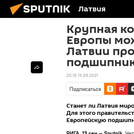
Латвия
Крупная к
Европы мо
Латвии пр
подшипни
20:16 13.09.2021
Подписаться
Станет ли Латвия ми
Для этого правительст
Европейскую подшип
РИГА, 13 сен — Sputnik.
Чет