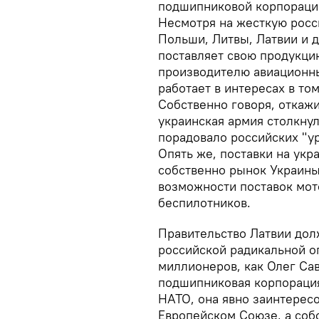
подшипниковой корпорации
Несмотря на жесткую росс
Польши, Литвы, Латвии и д
поставляет свою продукцию
производителю авиационны
работает в интересах в то
Собственно говоря, откажи
украинская армия столкну
порадовало российских "ур
Опять же, поставки на укра
собственно рынок Украин
возможности поставок мот
беспилотников.
Правительство Латвии дол
российской радикальной оп
миллионеров, как Олег Сав
подшипниковая корпорация
НАТО, она явно заинтересо
Европейском Союзе, а собс