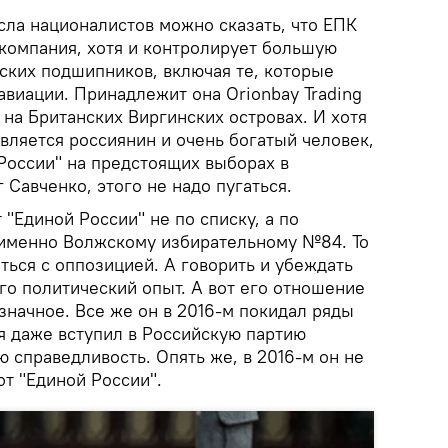
сла националистов можно сказать, что ЕПК
 компания, хотя и контролирует большую
ских подшипников, включая те, которые
авиации. Принадлежит она Orionbay Trading
 на Британских Виргинских островах. И хотя
ляется россиянин и очень богатый человек,
России" на предстоящих выборах в
 Савченко, этого не надо пугаться.
 "Единой России" не по списку, а по
 именно Волжскому избирательному №84. То
ться с оппозицией. А говорить и убеждать
его политический опыт. А вот его отношение
значное. Все же он в 2016-м покидал ряды
я даже вступил в Российскую партию
 справедливость. Опять же, в 2016-м он не
от "Единой России".