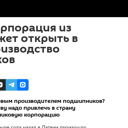
орпорация из
жет открыть в
оизводство
ков
ровым производителем подшипников?
ву надо привлечь в страну
никовую корпорацию
ыре года назад в Латвии произошло