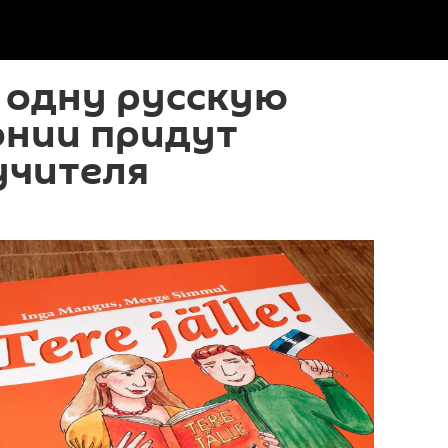
 одну русскую
онии придут
учителя