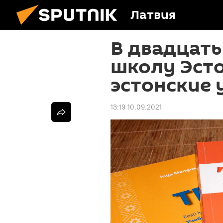
Латвия
В двадцать
школу Эст
эстонские 
13:19 10.09.2021