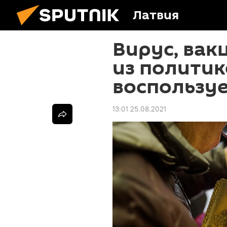
Латвия
Вирус, вак
из полити
воспользуе
13:01 25.08.2021