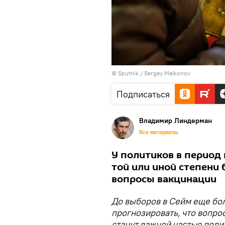
© Sputnik / Sergey Melkonov
Подписаться
Владимир Линдерман
Все материалы
У политиков в период
той или иной степени 
вопросы вакцинации
До выборов в Сейм еще бол
прогнозировать, что вопрос
станут важной частью поли