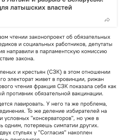
для латышских властей
вом чтении законопроект об обязательных
едиков и социальных работников, депутаты
ия направили в парламентскую комиссию
ствие закона.
еных и крестьян (СЗК) в этом отношении
го электорат живет в провинции, рижан
рвого чтения фракция СЗК показала себя как
й противник обязательной вакцинации.
дется лавировать. У него та же проблема,
единения. То же деление избирателей на
и условных "консерваторов", но уже в
ь одним, потеряешь симпатии других.
двух стульях у "Согласия" накоплен
ень пригодится.