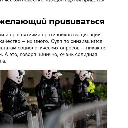
е желающий прививаться
 и проклятиями противников вакцинации,
 качество — их много. Судя по снизившимся
льтатам социологических опросов — никак не
 А это, говоря цинично, очень солидная
га.