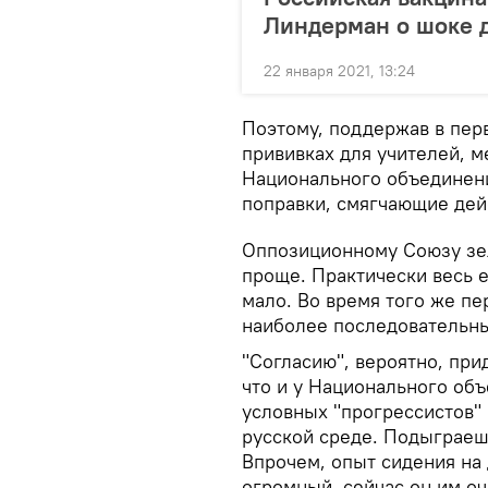
Линдерман о шоке 
22 января 2021, 13:24
Поэтому, поддержав в пер
прививках для учителей, м
Национального объединен
поправки, смягчающие дей
Оппозиционному Союзу зел
проще. Практически весь е
мало. Во время того же пе
наиболее последовательны
"Согласию", вероятно, при
что и у Национального объ
условных "прогрессистов" 
русской среде. Подыграеш
Впрочем, опыт сидения на 
огромный, сейчас он им оч