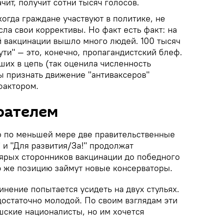
чит, получит сотни тысяч голосов.
когда граждане участвуют в политике, не
сла свои коррективы. Но факт есть факт: на
й вакцинации вышло много людей. 100 тысяч
ути" — это, конечно, пропагандистский блеф.
ших в цепь (так оценила численность
ы признать движение "антиваксеров"
фактором.
рателем
о по меньшей мере две правительственные
 и "Для развития/За!" продолжат
 ярых сторонников вакцинации до победного
ую же позицию займут новые консерваторы.
нение попытается усидеть на двух стульях.
достаточно молодой. По своим взглядам эти
ские националисты, но им хочется