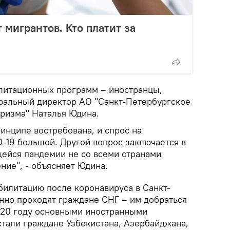
 мигрантов. Кто платит за
литационных программ – иностранцы,
еральный директор АО "Санкт-Петербургское
уризма" Наталья Юдина.
инципе востребована, и спрос на
-19 большой. Другой вопрос заключается в
щейся пандемии не со всеми странами
ние", - объясняет Юдина.
билитацию после коронавируса в Санкт-
но проходят граждане СНГ – им добраться
2020 году основными иностранными
стали граждане Узбекистана, Азербайджана,