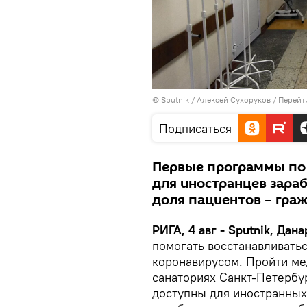
© Sputnik / Алексей Сухоруков
/
Перейт
Подписаться
Первые программы по 
для иностранцев зараб
доля пациентов – гра
РИГА, 4 авг - Sputnik, Дан
помогать восстанавливать
коронавирусом. Пройти м
санаториях Санкт-Петербу
доступны для иностранных