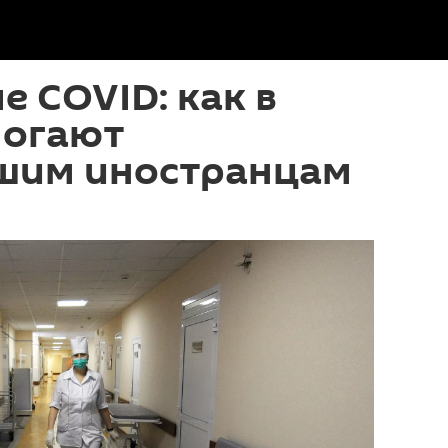
е COVID: как в
могают
шим иностранцам