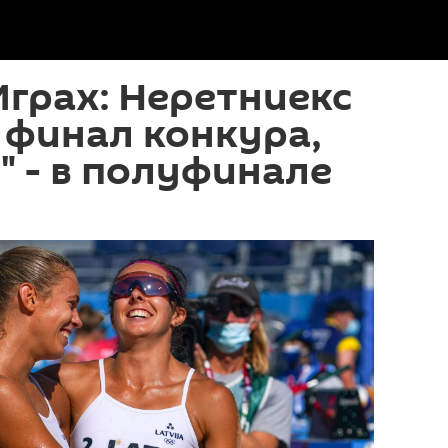
Играх: Неретниекс
 финал конкура,
 - в полуфинале