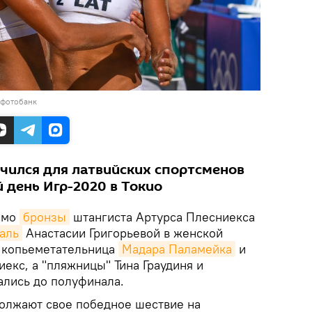
 фотобанк
чился для латвийских спортсменов
 день Игр-2020 в Токио
имо
бронзы
штангиста Артурса Плесниекса
аль
Анастасии Григорьевой в женской
ь копьеметательница
Мадара Паламейка
и
екс, а "пляжницы" Тина Граудиня и
ались до полуфинала.
должают свое победное шествие на