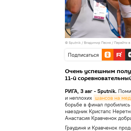
© Sputnik / Владимир Песня
/
Перейти в
Подписаться
Очень успешным полу
11-й соревновательный
РИГА, 3 авг - Sputnik.
Пом
и неплохих
шансов на мед
борьбе в финал пробилис
наездник Кристапс Неретни
Анастасия Кравченок добр
Граудиня и Кравченок про