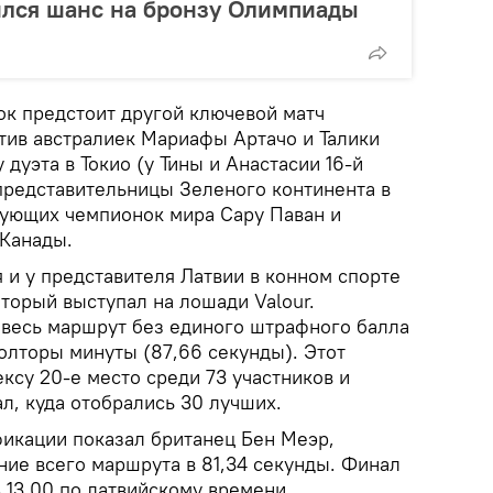
ился шанс на бронзу Олимпиады
ок предстоит другой ключевой матч
тив австралиек Мариафы Артачо и Талики
 дуэта в Токио (у Тины и Анастасии 16-й
 представительницы Зеленого континента в
твующих чемпионок мира Сару Паван и
 Канады.
 и у представителя Латвии в конном спорте
торый выступал на лошади Valour.
 весь маршрут без единого штрафного балла
олторы минуты (87,66 секунды). Этот
ксу 20-е место среди 73 участников и
л, куда отобрались 30 лучших.
фикации показал британец Бен Меэр,
ие всего маршрута в 81,34 секунды. Финал
в 13.00 по латвийскому времени.