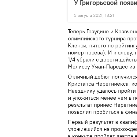
У Григорьевой появ
3 августа 2021, 18:21
Теперь Граудине и Кравчен
олимпийского турнира про
Кленси, пятого по рейтингу
номер посева). И к слову,
1/4 убрали с дороги дейс
Мелиссу Уман-Паредес из
Отличный дебют получился
Кристапса Неретниекса, ко
Наезднику удалось пройти
и уложиться менее чем в п
результат принес Неретние
позволил пробиться в фина
Первый результат в квали
уложившийся на прохожден
в конкуре пройдет завтра 