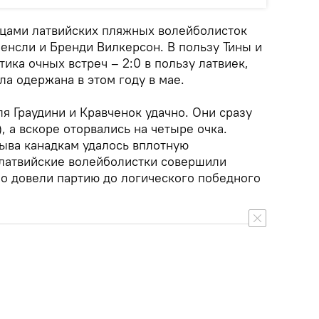
цами латвийских пляжных волейболисток
енсли и Бренди Вилкерсон. В пользу Тины и
тика очных встреч – 2:0 в пользу латвиек,
ла одержана в этом году в мае.
я Граудини и Кравченок удачно. Они сразу
, а вскоре оторвались на четыре очка.
ыва канадкам удалось вплотную
ут латвийские волейболистки совершили
 довели партию до логического победного