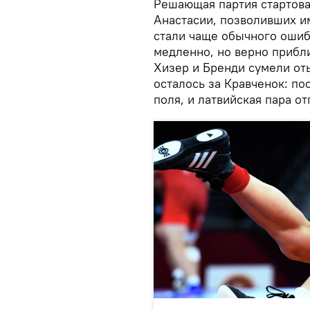
Решающая партия стартова
Анастасии, позволивших им
стали чаще обычного ошиба
медленно, но верно прибли
Хизер и Бренди сумели оты
осталось за Кравченок: по
поля, и латвийская пара от