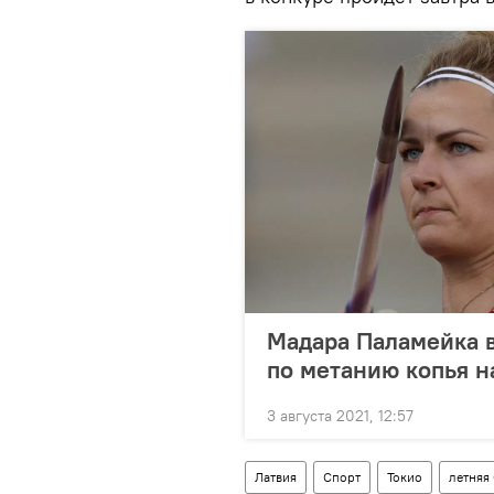
Мадара Паламейка 
по метанию копья н
3 августа 2021, 12:57
Латвия
Спорт
Токио
летняя