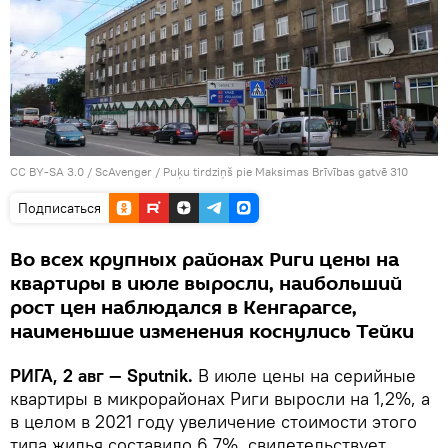
CC BY-SA 3.0
/
ScAvenger
/
Puķu tirdziņš pie Maksimas Brīvības gatvē 310
Подписаться
Во всех крупных районах Риги цены на
квартиры в июле выросли, наибольший
рост цен наблюдался в Кенгарагсе,
наименьшие изменения коснулись Тейки
РИГА, 2 авг — Sputnik.
В июле цены на серийные
квартиры в микрорайонах Риги выросли на 1,2%, а
в целом в 2021 году увеличение стоимости этого
типа жилья составило 6,7%, свидетельствует