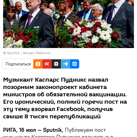
© Sputnik / Sergey Melkonov
Подписаться
Музыкант Каспарс Пудникс назвал
позорным законопроект кабинета
министров об обязательной вакцинации.
Его иронический, полный горечи пост на
эту тему взорвал Facebook, получив
свыше 8 тысяч перепубликаций
РИГА, 16 июл — Sputnik,
Публикуем пост
музыканта Каспарса Пудникса полностью в