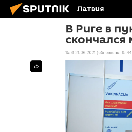
Латвия
В Риге в п
скончался
15:31 21.06.2021
(обновлено:
15:44