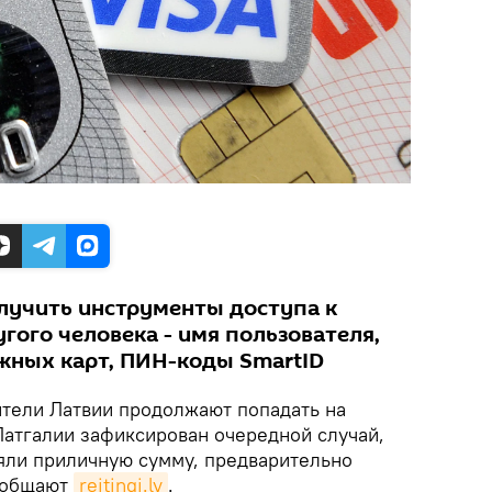
лучить инструменты доступа к
гого человека - имя пользователя,
жных карт, ПИН-коды SmartID
ели Латвии продолжают попадать на
Латгалии зафиксирован очередной случай,
яли приличную сумму, предварительно
сообщают
reitingi.lv
.