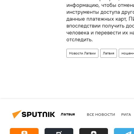
информацию, чтобы отмени
инструменты доступа друго
данные платежных карт, ПИ
впоследствии получить до
человека и перевести их н
отследить.
Новости Латвии
Латвия
мошен
Латвия
ВСЕ НОВОСТИ
РИГА