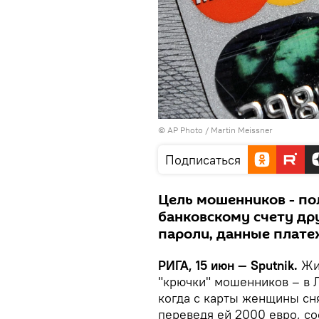
© AP Photo / Martin Meissner
Подписаться
Цель мошенников - по
банковскому счету дру
пароли, данные плате
РИГА, 15 июн — Sputnik.
Жит
"крючки" мошенников – в 
когда с карты женщины сн
переведя ей 2000 евро, 