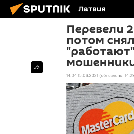
Латвия
Перевели 2
потом снял
"работают"
мошенник
14:04 15.06.2021
(обновлено:
14:2