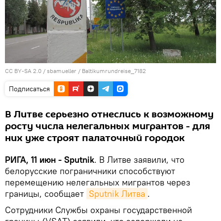
CC BY-SA 2.0
/
sbamueller
/
Baltikumrundreise_7182
Подписаться
В Литве серьезно отнеслись к возможному
росту числа нелегальных мигрантов - для
них уже строят палаточный городок
РИГА, 11 июн - Sputnik
. В Литве заявили, что
белорусские пограничники способствуют
перемещению нелегальных мигрантов через
границы, сообщает
Sputnik Литва
.
Сотрудники Службы охраны государственной