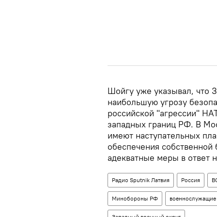
Шойгу уже указывал, что 
наибольшую угрозу безоп
российской "агрессии" НА
западных границ РФ. В Мо
имеют наступательных пла
обеспечения собственной
адекватные меры в ответ н
Радио Sputnik Латвия
Россия
В
Минобороны РФ
военнослужащие
Западный военный округ