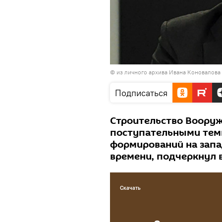
© из личного архива Ивана Коновалова
Подписаться
Строительство Вооруж
поступательными темп
формирований на запа
времени, подчеркнул 
Скачать