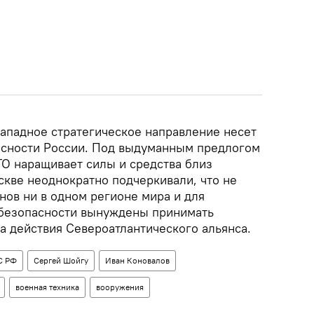
Западное стратегическое направление несет
асности России. Под выдуманным предлогом
ТО наращивает силы и средства близ
скве неоднократно подчеркивали, что не
нов ни в одном регионе мира и для
 безопасности вынуждены принимать
а действия Североатлантического альянса.
С РФ
Сергей Шойгу
Иван Коновалов
военная техника
вооружения