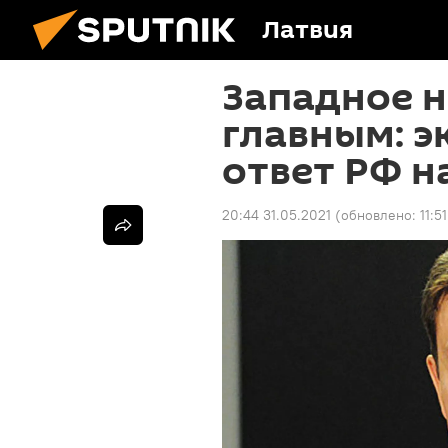
Латвия
Западное н
главным: э
ответ РФ н
20:44 31.05.2021
(обновлено:
11:5