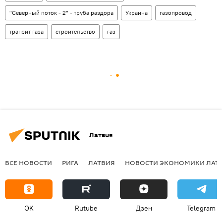
"Северный поток - 2" - труба раздора
Украина
газопровод
транзит газа
строительство
газ
Латвия
ВСЕ НОВОСТИ
РИГА
ЛАТВИЯ
НОВОСТИ ЭКОНОМИКИ ЛАТ
OK
Rutube
Дзен
Telegram