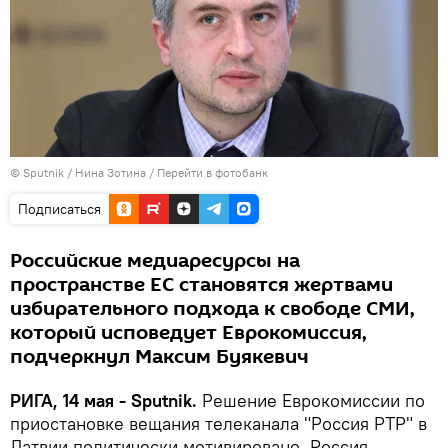
© Sputnik / Нина Зотина
/
Перейти в фотобанк
Подписаться
Российские медиаресурсы на
пространстве ЕС становятся жертвами
избирательного подхода к свободе СМИ,
который исповедует Еврокомиссия,
подчеркнул Максим Буякевич
РИГА, 14 мая - Sputnik.
Решение Еврокомиссии по
приостановке вещания телеканала "Россия РТР" в
Латвии политически мотивировано, Россия