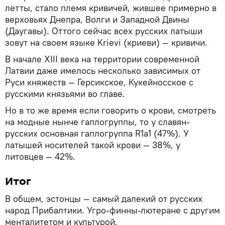
летты, стало племя кривичей, жившее примерно в
верховьях Днепра, Волги и Западной Двины
(Даугавы). Оттого сейчас всех русских латыши
зовут на своем языке Krievi (криеви) — кривичи.
В начале XIII века на территории современной
Латвии даже имелось несколько зависимых от
Руси княжеств — Герсикское, Кукейносское с
русскими князьями во главе.
Но в то же время если говорить о крови, смотреть
на модные нынче гаплогруппы, то у славян-
русских основная гаплогруппа R1a1 (47%). У
латышей носителей такой крови — 38%, у
литовцев — 42%.
Итог
В общем, эстонцы — самый далекий от русских
народ Прибалтики. Угро-финны-лютеране с другим
менталитетом и культурой.