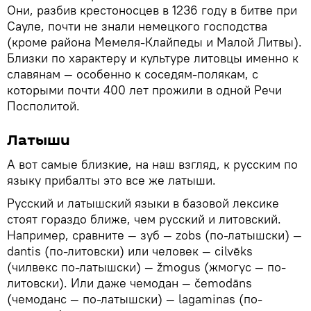
Они, разбив крестоносцев в 1236 году в битве при
Сауле, почти не знали немецкого господства
(кроме района Мемеля-Клайпеды и Малой Литвы).
Близки по характеру и культуре литовцы именно к
славянам — особенно к соседям-полякам, с
которыми почти 400 лет прожили в одной Речи
Посполитой.
Латыши
А вот самые близкие, на наш взгляд, к русским по
языку прибалты это все же латыши.
Русский и латышский языки в базовой лексике
стоят гораздо ближе, чем русский и литовский.
Например, сравните — зуб — zobs (по-латышски) —
dantis (по-литовски) или человек — cilvēks
(чилвекс по-латышски) — žmogus (жмогус — по-
литовски). Или даже чемодан — čemodāns
(чемоданс — по-латышски) — lagaminas (по-