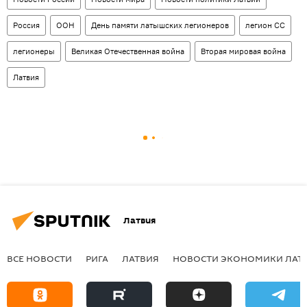
Россия
ООН
День памяти латышских легионеров
легион СС
легионеры
Великая Отечественная война
Вторая мировая война
Латвия
Латвия
ВСЕ НОВОСТИ
РИГА
ЛАТВИЯ
НОВОСТИ ЭКОНОМИКИ ЛАТ