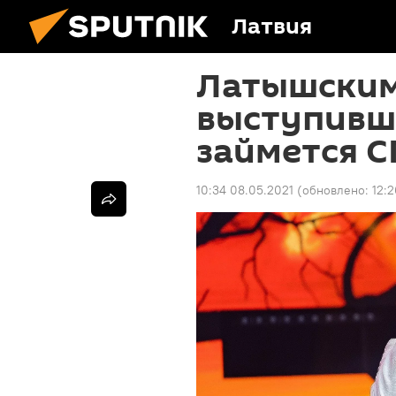
Латвия
Латышским
выступивш
займется С
10:34 08.05.2021
(обновлено:
12:2