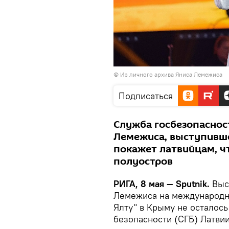
© Из личного архива Яниса Лемежиса
Подписаться
Служба госбезопаснос
Лемежиса, выступивше
покажет латвийцам, чт
полуостров
РИГА, 8 мая — Sputnik.
Выс
Лемежиса на международн
Ялту" в Крыму не осталос
безопасности (СГБ) Латви