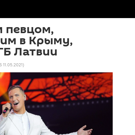
 певцом,
им в Крыму,
ГБ Латвии
6 11.05.2021
)