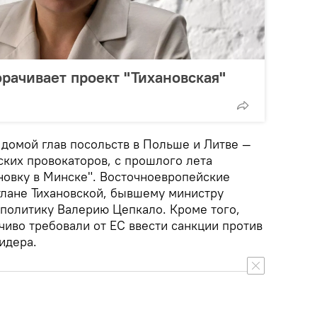
орачивает проект "Тихановская"
домой глав посольств в Польше и Литве —
ских провокаторов, с прошлого лета
овку в Минске". Восточноевропейские
лане Тихановской, бывшему министру
 политику Валерию Цепкало. Кроме того,
чиво требовали от ЕС ввести санкции против
идера.