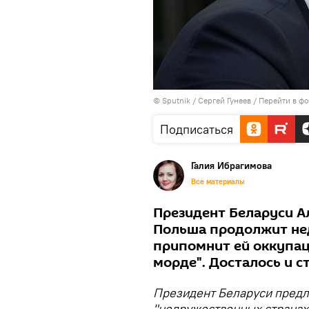
© Sputnik / Сергей Гунеев
/
Перейти в ф
Подписаться
Галия Ибрагимова
Все материалы
Президент Беларуси А
Польша продолжит не
припомнит ей оккупаци
морде". Досталось и с
Президент Беларуси предл
"недружественных странах