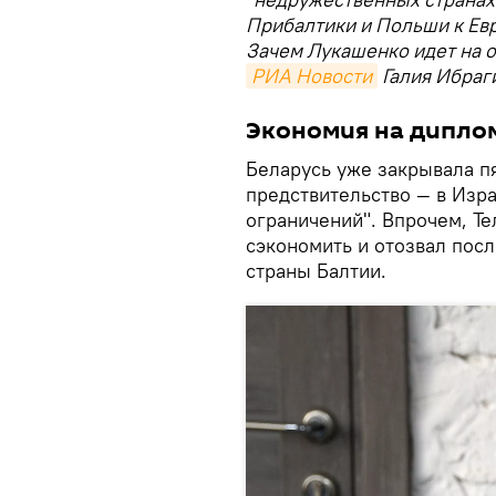
Прибалтики и Польши к Ев
Зачем Лукашенко идет на о
РИА Новости
Галия Ибраг
Экономия на дипло
Беларусь уже закрывала п
предствительство — в Изр
ограничений". Впрочем, Т
сэкономить и отозвал пос
страны Балтии.