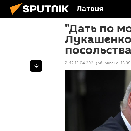
Латвия
"Дать по м
Лукашенко
посольства
21:12 12.04.2021
(обновлено:
16:39