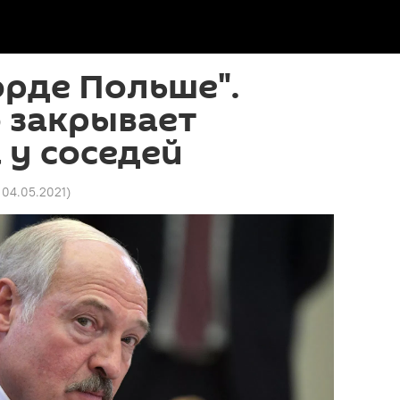
орде Польше".
 закрывает
 у соседей
 04.05.2021
)