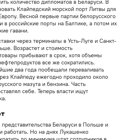
ить количество дипломатов в Беларуси. В
зовать Клайпедский морской порт Литвы для
Европу. Весной первые партии белорусского
и в российские порты на Балтике, а потом их
кие гавани.
ставки через терминалы в Усть-Луге и Санкт-
ьше. Возрастет и стоимость
 товары прибывают в срок, хотя объемы
нефтепродуктов все же сократились.
йшие два года пообещали переваливать
ерез Клайпеду ежегодно проходило около
усского мазута и бензина. Часть
ставлял себе. Теперь власти ищут
ка.
ют
, представительства Беларуси в Польше и
и работать. Но на днях Лукашенко
кратить до минимума штат сотрудников в