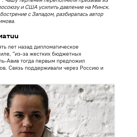
росоюзу и США усилить давление на Минск.
бострение с Западом, разбиралась автор
имова.
матии
ять лет назад дипломатическое
аиле, "из-за жестких бюджетных
ель-Авив тогда первым предложил
лов. Связь поддерживали через Россию и