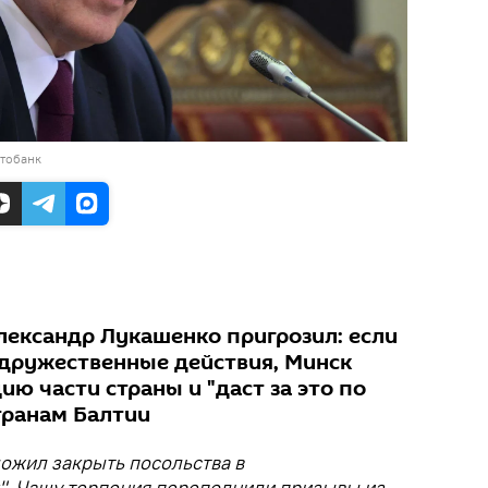
отобанк
лександр Лукашенко пригрозил: если
дружественные действия, Минск
ю части страны и "даст за это по
транам Балтии
ожил закрыть посольства в
". Чашу терпения переполнили призывы из