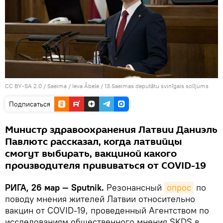
CC BY-SA 2.0
/
Saeima / Ieva Ābele
/
13.Saeimas deputātu svinīgais solījums
Подписаться
Министр здравоохранения Латвии Даниэль
Павлютс рассказал, когда латвийцы
смогут выбирать, вакциной какого
производителя прививаться от COVID-19
РИГА, 26 мар — Sputnik.
Резонансный
опрос
по
поводу мнения жителей Латвии относительно
вакцин от COVID-19, проведенный Агентством по
исследованиям общественного мнения SKDS в