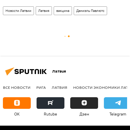
Новости Латвии
Латвия
вакцина
Даниэль Павлютс
Латвия
ВСЕ НОВОСТИ
РИГА
ЛАТВИЯ
НОВОСТИ ЭКОНОМИКИ ЛАТ
OK
Rutube
Дзен
Telegram