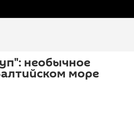
уп": необычное
Балтийском море