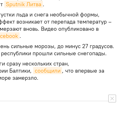
ет
Sputnik Литва
.
густки льда и снега необычной формы,
ффект возникает от перепада температур –
замерзают вновь. Видео опубликовано в
acebook
.
ень сильные морозы, до минус 27 градусов.
и республики прошли сильные снегопады.
и сразу нескольких стран,
рии Балтики,
сообщили
, что впервые за
море замерзло.