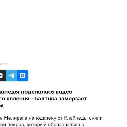
nienė
айпеды поделились видео
о явления - Балтика замерзает
ды
а Мелнраге неподалеку от Клайпеды сняли
ой покров, который образовался на