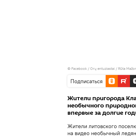
©
Facebook / Orų entuziastai / Rūta Mažo
Подписаться
Жители пригорода Кл
необычного природног
впервые за долгие го
Жители литовского поселк
на видео необычный ледян