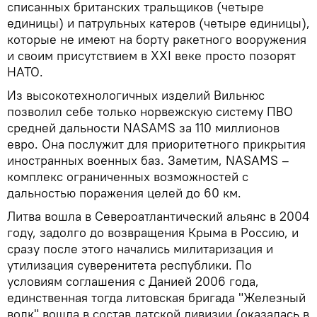
списанных британских тральщиков (четыре
единицы) и патрульных катеров (четыре единицы),
которые не имеют на борту ракетного вооружения
и своим присутствием в XXI веке просто позорят
НАТО.
Из высокотехнологичных изделий Вильнюс
позволил себе только норвежскую систему ПВО
средней дальности NASAMS за 110 миллионов
евро. Она послужит для приоритетного прикрытия
иностранных военных баз. Заметим, NASAMS –
комплекс ограниченных возможностей с
дальностью поражения целей до 60 км.
Литва вошла в Североатлантический альянс в 2004
году, задолго до возвращения Крыма в Россию, и
сразу после этого начались милитаризация и
утилизация суверенитета республики. По
условиям соглашения с Данией 2006 года,
единственная тогда литовская бригада "Железный
волк" вошла в состав датской дивизии (оказалась в