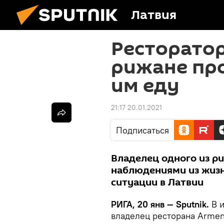
Латвия
Ресторатор
рижане про
им еду
21:17 20.01.2021
Подписаться
Владелец одного из р
наблюдениями из жизн
ситуации в Латвии
РИГА, 20 янв — Sputnik.
В и
владелец ресторана Armeni