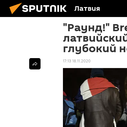
Латвия
"Раунд!" Br
латвийский
глубокий 
17:13 18.11.2020