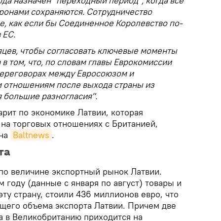
ода назначен "переходный период", когда все
ронами сохраняются. Сотрудничество
е, как если бы Соединенное Королевство по-
 ЕС.
яцев, чтобы согласовать ключевые моменты
 в том, что, по словам главы Еврокомиссии
переговорах между Евросоюзом и
 отношениям после выхода страны из
 большие разногласия".
арит по экономике Латвии, которая
 на торговых отношениях с Британией,
 на
Baltnews
.
та
по величине экспортный рынок Латвии.
м году (данные с января по август) товары и
эту страну, стоили 436 миллионов евро, что
бщего объема экспорта Латвии. Причем две
а в Великобританию приходится на