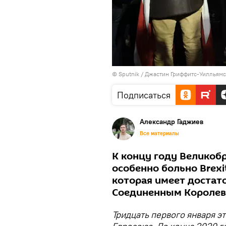
© Sputnik / Джастин Гриффитс-Уилльямс
Подписаться
Александр Гаджиев
Все материалы
К концу году Великоб
особенно больно Brexi
которая имеет достат
Соединенным Королев
Тридцать первого января э