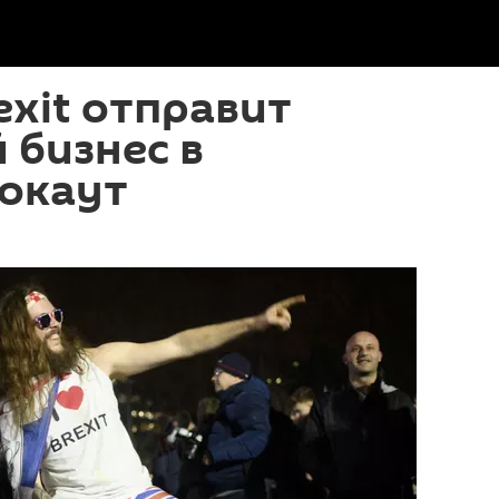
exit отправит
 бизнес в
нокаут