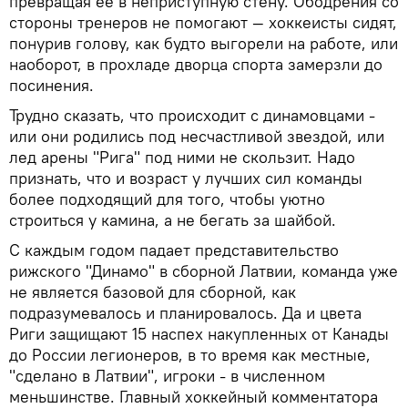
превращая ее в неприступную стену. Ободрения со
стороны тренеров не помогают — хоккеисты сидят,
понурив голову, как будто выгорели на работе, или
наоборот, в прохладе дворца спорта замерзли до
посинения.
Трудно сказать, что происходит с динамовцами -
или они родились под несчастливой звездой, или
лед арены "Рига" под ними не скользит. Надо
признать, что и возраст у лучших сил команды
более подходящий для того, чтобы уютно
строиться у камина, а не бегать за шайбой.
С каждым годом падает представительство
рижского "Динамо" в сборной Латвии, команда уже
не является базовой для сборной, как
подразумевалось и планировалось. Да и цвета
Риги защищают 15 наспех накупленных от Канады
до России легионеров, в то время как местные,
"сделано в Латвии", игроки - в численном
меньшинстве. Главный хоккейный комментатора