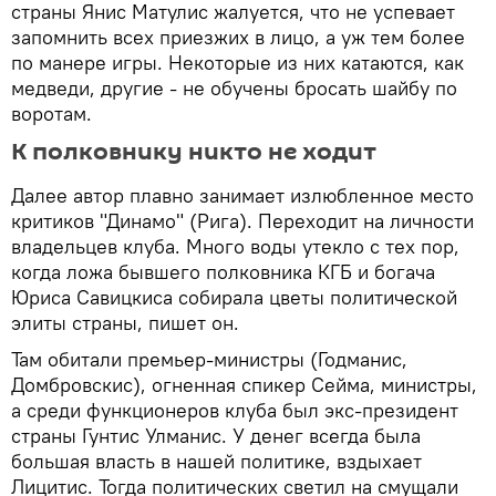
страны Янис Матулис жалуется, что не успевает
запомнить всех приезжих в лицо, а уж тем более
по манере игры. Некоторые из них катаются, как
медведи, другие - не обучены бросать шайбу по
воротам.
К полковнику никто не ходит
Далее автор плавно занимает излюбленное место
критиков "Динамо" (Рига). Переходит на личности
владельцев клуба. Много воды утекло с тех пор,
когда ложа бывшего полковника КГБ и богача
Юриса Савицкиса собирала цветы политической
элиты страны, пишет он.
Там обитали премьер-министры (Годманис,
Домбровскис), огненная спикер Сейма, министры,
а среди функционеров клуба был экс-президент
страны Гунтис Улманис. У денег всегда была
большая власть в нашей политике, вздыхает
Лицитис. Тогда политических светил на смущали