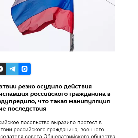
атвии резко осудило действия
выславших российского гражданина в
редупредило, что такая манипуляция
ые последствия
ийское посольство выразило протест в
атвии российского гражданина, военного
седателя совета Общелатвийского общества