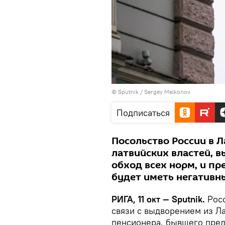
© Sputnik / Sergey Melkonov
Подписаться
Посольство России в Л
латвийских властей, 
обход всех норм, и п
будет иметь негативн
РИГА, 11 окт — Sputnik.
Росс
связи с выдворением из Л
пенсионера, бывшего пред