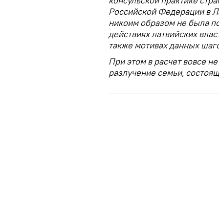
консульской практике стра
Российской Федерации в Ла
никоим образом не была по
действиях латвийских влас
также мотивах данных шаго
При этом в расчет вовсе не
разлучение семьи, состоящ