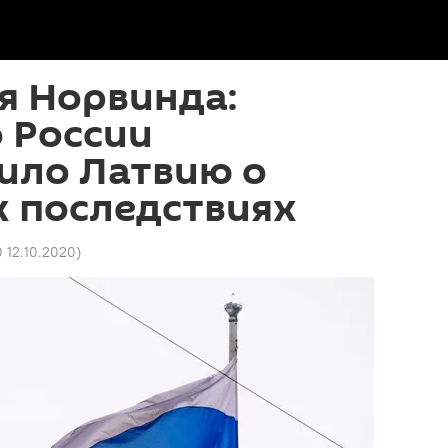
я Норвинда:
 России
ило Латвию о
х последствиях
0 12.10.2020
)