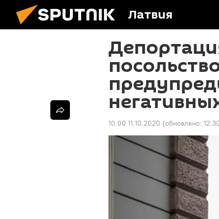
Латвия
Депортаци
посольство
предупред
негативны
10:00 11.10.2020
(обновлено:
12:3