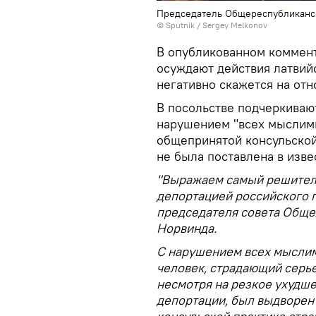
Председатель Общереспубликанс
© Sputnik / Sergey Melkonov
В опубликованном коммен
осуждают действия латвий
негативно скажется на отн
В посольстве подчеркивают
нарушением "всех мыслимы
общепринятой консульской
не была поставлена в изве
"Выражаем самый решитель
депортацией российского 
председателя совета Общел
Норвинда.
С нарушением всех мыслим
человек, страдающий серь
несмотря на резкое ухудше
депортации, был выдворен