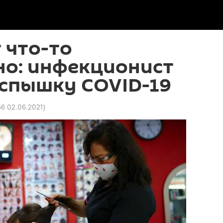
 что-то
но: инфекционист
вспышку COVID-19
56 02.06.2021
)