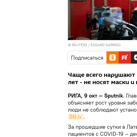
©
REUTERS
/ EDGARD GARRIDO
Подписаться
Чаще всего нарушают п
лет - не носят маски 
РИГА, 9 окт — Sputnik
. Гла
объясняет рост уровня заб
люди не соблюдают устано
BB.lv
.
За прошедшие сутки в Лат
пациентов с COVID-19 – де