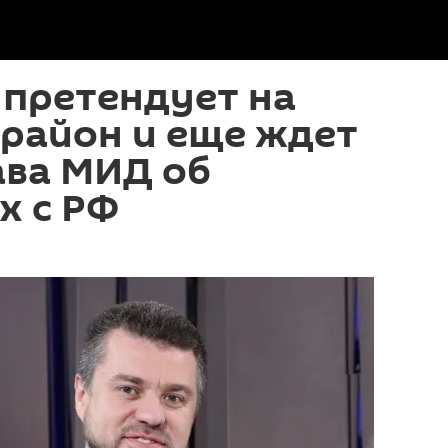
 претендует на
район и еще ждет
ава МИД об
х с РФ