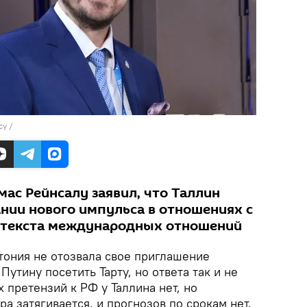
cy
/
ас Рейнсалу заявил, что Таллин
ании нового импульса в отношениях с
онтекста международных отношений
ония не отозвала свое приглашение
утину посетить Тарту, но ответа так и не
 претензий к РФ у Таллина нет, но
а затягивается, и прогнозов по срокам нет.