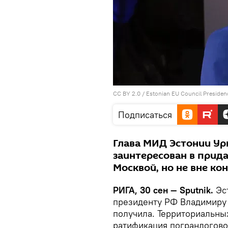
CC BY 2.0
/
Estonian EU Council Presiden
Подписаться
Глава МИД Эстонии Урм
заинтересован в прид
Москвой, но не вне к
РИГА, 30 сен — Sputnik.
Эст
президенту РФ Владимиру П
получила. Территориальных
ратификация пограндоговор