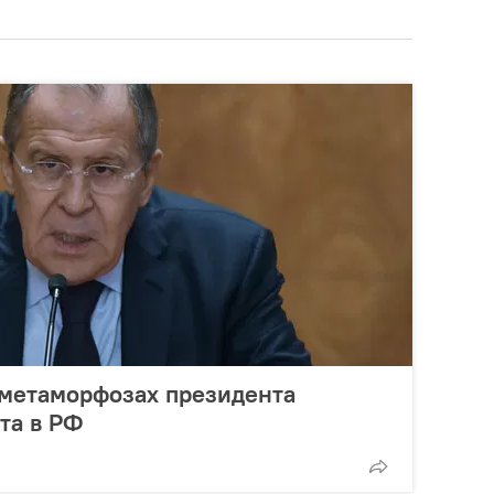
 метаморфозах президента
та в РФ